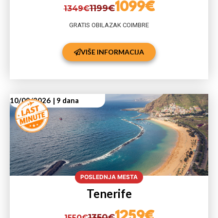
1099€
1199€
1349€
GRATIS OBILAZAK COIMBRE
VIŠE INFORMACIJA
10/09/2026
| 9 dana
POSLEDNJA MESTA
Tenerife
1259€
1350€
1550€