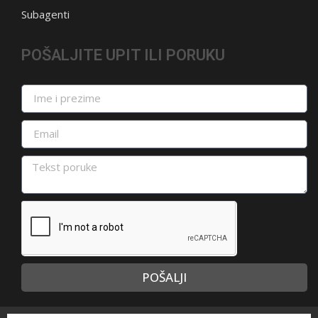
Subagenti
POŠALJITE UPIT ILI PORUKU
POŠALJI