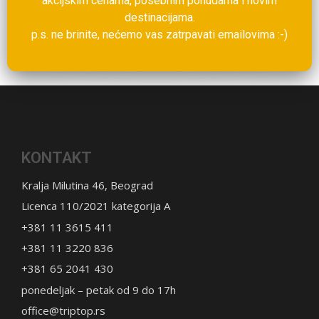
akcijskim cenama, posebnim ponudama i novim
destinacijama.
p.s. ne brinite, nećemo vas zatrpavati emailovima :-)
KONTAKT
Kralja Milutina 46, Beograd
Licenca 110/2021 kategorija A
+381 11 3615 411
+381 11 3220 836
+381 65 2041 430
ponedeljak – petak od 9 do 17h
office@triptop.rs