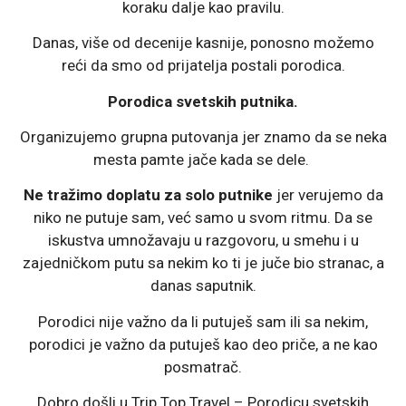
koraku dalje kao pravilu.
Danas, više od decenije kasnije, ponosno možemo
reći da smo od prijatelja postali porodica.
Porodica svetskih putnika.
Organizujemo grupna putovanja jer znamo da se neka
mesta pamte jače kada se dele.
Ne tražimo doplatu za solo putnike
jer verujemo da
niko ne putuje sam, već samo u svom ritmu. Da se
iskustva umnožavaju u razgovoru, u smehu i u
zajedničkom putu sa nekim ko ti je juče bio stranac, a
danas saputnik.
Porodici nije važno da li putuješ sam ili sa nekim,
porodici je važno da putuješ kao deo priče, a ne kao
posmatrač.
Dobro došli u Trip Top Travel – Porodicu svetskih