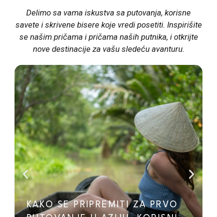
Delimo sa vama iskustva sa putovanja, korisne
savete i skrivene bisere koje vredi posetiti. Inspirišite
se našim pričama i pričama naših putnika, i otkrijte
nove destinacije za vašu sledeću avanturu.
KAKO SE PRIPREMITI ZA PRVO