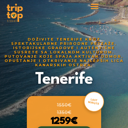
DOŽIVITE TENERIFE KROZ
SPEKTAKULARNE PRIRODNE PEJZAŽE,
ISTORIJSKE GRADOVE I AUTENTIČNE
SUSRETE SA LOKALNOM KULTUROM.
PUTOVANJE KOJE SPAJA AKTIVAN ODMOR,
OPUŠTANJE I OTKRIVANJE NAJLEPŠIH LICA
KANARSKIH OSTRVA.
Tenerife
LAST
MINUTE
1550€
1350€
1259€