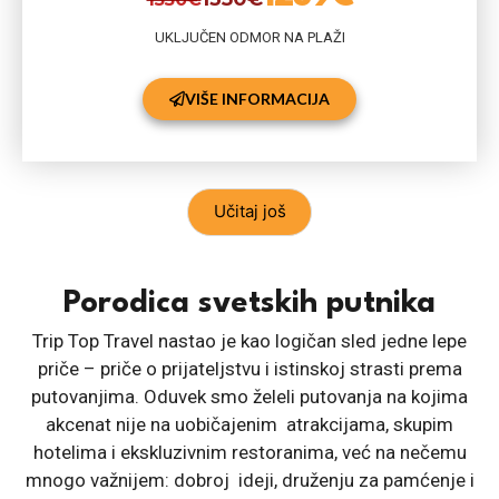
UKLJUČEN ODMOR NA PLAŽI
VIŠE INFORMACIJA
Učitaj još
Porodica svetskih putnika
Trip Top Travel nastao je kao logičan sled jedne lepe
priče – priče o prijateljstvu i istinskoj strasti prema
putovanjima. Oduvek smo želeli putovanja na kojima
akcenat nije na uobičajenim atrakcijama, skupim
hotelima i ekskluzivnim restoranima, već na nečemu
mnogo važnijem: dobroj ideji, druženju za pamćenje i