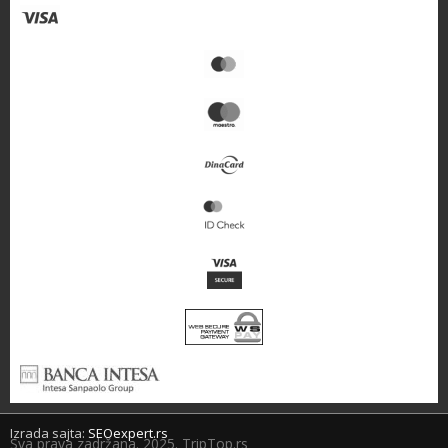
Izrada sajta:
SEOexpert.rs
Sva prava zadržana. 2025. TripTop.rs