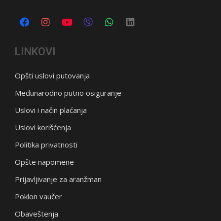
LINKOVI
Opšti uslovi putovanja
Međunarodno putno osiguranje
Uslovi i način plaćanja
Uslovi korišćenja
Politika privatnosti
Opšte napomene
Prijavljivanje za aranžman
Poklon vaučer
Obaveštenja