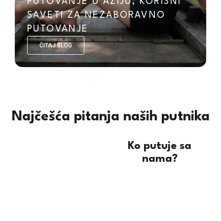
PUTOVANJE U AZIJU, KORISNI
SAVETI ZA NEZABORAVNO
PUTOVANJE
ČITAJ BLOG
Najčešća pitanja naših putnika
Ko putuje sa
nama?