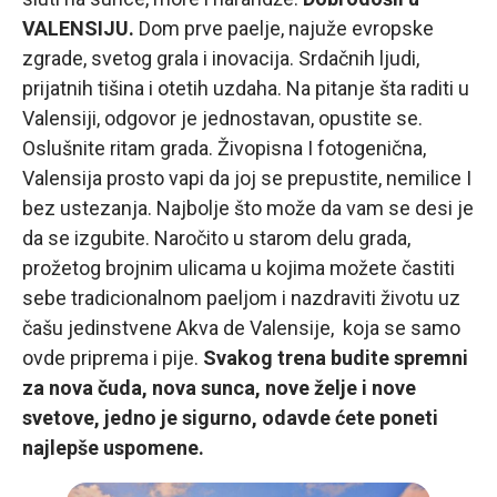
VALENSIJU.
Dom prve paelje, najuže evropske
zgrade, svetog grala i inovacija. Srdačnih ljudi,
prijatnih tišina i otetih uzdaha. Na pitanje šta raditi u
Valensiji, odgovor je jednostavan, opustite se.
Oslušnite ritam grada. Živopisna I fotogenična,
Valensija prosto vapi da joj se prepustite, nemilice I
bez ustezanja. Najbolje što može da vam se desi je
da se izgubite. Naročito u starom delu grada,
prožetog brojnim ulicama u kojima možete častiti
sebe tradicionalnom paeljom i nazdraviti životu uz
čašu jedinstvene Akva de Valensije, koja se samo
ovde priprema i pije.
Svakog trena budite spremni
za nova čuda, nova sunca, nove želje i nove
svetove, jedno je sigurno, odavde ćete poneti
najlepše uspomene.