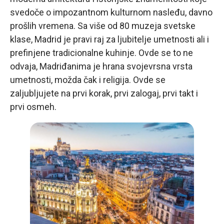
svedoče o impozantnom kulturnom nasleđu, davno
prošlih vremena. Sa više od 80 muzeja svetske
klase, Madrid je pravi raj za ljubitelje umetnosti ali i
prefinjene tradicionalne kuhinje. Ovde se to ne
odvaja, Madriđanima je hrana svojevrsna vrsta
umetnosti, možda čak i religija. Ovde se
zaljubljujete na prvi korak, prvi zalogaj, prvi takt i
prvi osmeh.