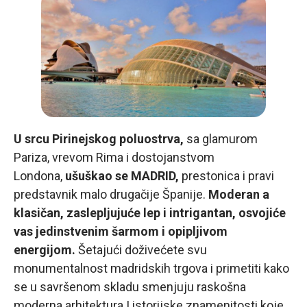
U srcu Pirinejskog poluostrva,
sa glamurom
Pariza, vrevom Rima i dostojanstvom
Londona,
ušuškao se MADRID,
prestonica i pravi
predstavnik malo drugačije Španije.
Moderan a
klasičan, zaslepljujuće lep i intrigantan, osvojiće
vas jedinstvenim šarmom i opipljivom
energijom.
Šetajući doživećete svu
monumentalnost madridskih trgova i primetiti kako
se u savršenom skladu smenjuju raskošna
moderna arhitektura I istorijske znamenitosti koje