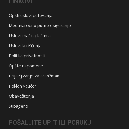
LINKOVI
Opšti uslovi putovanja
Međunarodno putno osiguranje
Uslovi i način plaćanja
Uslovi korišćenja
Politika privatnosti
Opšte napomene
Prijavljivanje za aranžman
Poklon vaučer
Obaveštenja
Subagenti
POŠALJITE UPIT ILI PORUKU