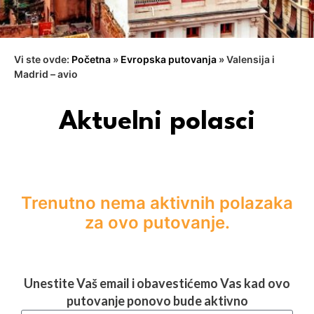
Vi ste ovde:
Početna
»
Evropska putovanja
»
Valensija i
Madrid – avio
Aktuelni polasci
Trenutno nema aktivnih polazaka
za ovo putovanje.
Unestite Vaš email i obavestićemo Vas kad ovo
putovanje ponovo bude aktivno