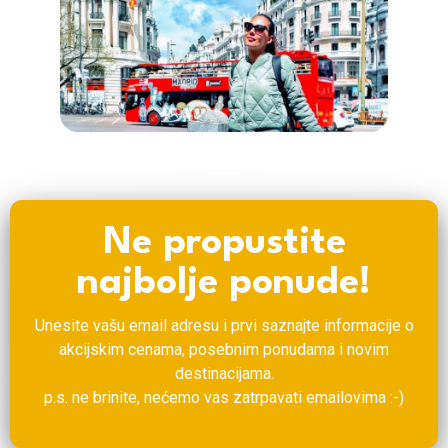
Ne propustite
najbolje ponude!
Unesite vašu email adresu i prvi saznajte informacije o
akcijskim cenama, posebnim ponudama i novim
destinacijama.
p.s. ne brinite, nećemo vas zatrpavati emailovima :-)