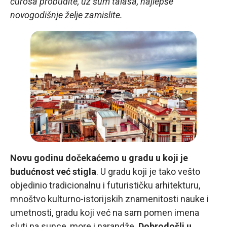
ćurosa probudite, uz šum talasa, najlepše
novogodišnje želje zamislite.
Novu godinu dočekaćemo u gradu u koji je
budućnost već stigla
. U gradu koji je tako vešto
objedinio tradicionalnu i futurističku arhitekturu,
mnoštvo kulturno-istorijskih znamenitosti nauke i
umetnosti, gradu koji već na sam pomen imena
sluti na sunce, more i narandže.
Dobrodošli u