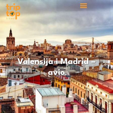
Valensija i Madrid –
avio