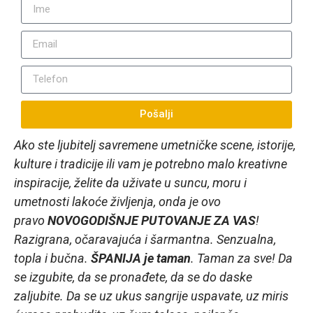
Pošalji
Ako ste ljubitelj savremene umetničke scene, istorije,
kulture i tradicije ili vam je potrebno malo kreativne
inspiracije, želite da uživate u suncu, moru i
umetnosti lakoće življenja, onda je ovo
pravo
NOVOGODIŠNJE PUTOVANJE ZA VAS
!
Razigrana, očaravajuća i šarmantna. Senzualna,
topla i bučna.
ŠPANIJA je taman
. Taman za sve! Da
se izgubite, da se pronađete, da se do daske
zaljubite. Da se uz ukus sangrije uspavate, uz miris