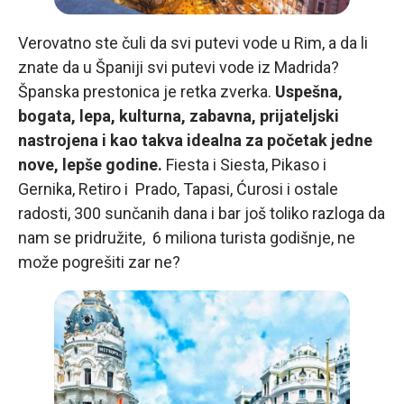
Verovatno ste čuli da svi putevi vode u Rim, a da li
znate da u Španiji svi putevi vode iz Madrida?
Španska prestonica je retka zverka.
Uspešna,
bogata, lepa, kulturna, zabavna, prijateljski
nastrojena i kao takva idealna za početak jedne
nove, lepše godine.
Fiesta i Siesta, Pikaso i
Gernika, Retiro i Prado, Tapasi, Ćurosi i ostale
radosti, 300 sunčanih dana i bar još toliko razloga da
nam se pridružite, 6 miliona turista godišnje, ne
može pogrešiti zar ne?