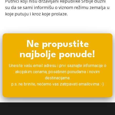
Putnici koji nisu državljani Republike Srbije dužni
su da se sami informišu o viznom režimu zemalja u
koje putuju i kroz koje prolaze.
Ne propustite
najbolje ponude!
Unesite vašu email adresu i prvi saznajte informacije o
akcijskim cenama, posebnim ponudama i novim
destinacijama.
p.s. ne brinite, nećemo vas zatrpavati emailovima :-)