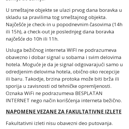
U smeštajne objekte se ulazi prvog dana boravka u
skladu sa pravilima tog smeštajnog objekta.
Najčešće je check-in u popodnevnim časovima (14h
ili 15h), a check-out je poslednjeg dana boravka
najčešće do 10h ili 11h.
Usluga bežičnog interneta WIFI ne podrazumeva
obavezno i dobar signal u sobama i svim delovima
hotela. Moguće je da je signal odgovarajući samo u
odredjenim delovima hotela, obično oko recepcije
ili baru. Takodje, brzina protoka može biti brža ili
sporija u zavisnosti od tehničke opremljenosti.
Oznaka WiFi ne podrazumeva BESPLATAN
INTERNET nego način korišćenja interneta bežično.
NAPOMENE VEZANE ZA FAKULTATIVNE IZLETE
Fakultativni izleti nisu obavezni deo putovanja.