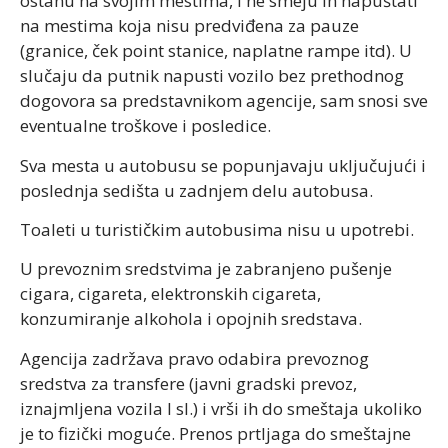
ostanu na svojim mestima, i ne smeju ih napuštati
na mestima koja nisu predviđena za pauze
(granice, ček point stanice, naplatne rampe itd). U
slučaju da putnik napusti vozilo bez prethodnog
dogovora sa predstavnikom agencije, sam snosi sve
eventualne troškove i posledice.
Sva mesta u autobusu se popunjavaju uključujući i
poslednja sedišta u zadnjem delu autobusa.
Toaleti u turističkim autobusima nisu u upotrebi.
U prevoznim sredstvima je zabranjeno pušenje
cigara, cigareta, elektronskih cigareta,
konzumiranje alkohola i opojnih sredstava.
Agencija zadržava pravo odabira prevoznog
sredstva za transfere (javni gradski prevoz,
iznajmljena vozila I sl.) i vrši ih do smeštaja ukoliko
je to fizički moguće. Prenos prtljaga do smeštajne