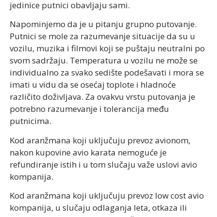
jedinice putnici obavljaju sami.
Napominjemo da je u pitanju grupno putovanje.
Putnici se mole za razumevanje situacije da su u
vozilu, muzika i filmovi koji se puštaju neutralni po
svom sadržaju. Temperatura u vozilu ne može se
individualno za svako sedište podešavati i mora se
imati u vidu da se osećaj toplote i hladnoće
različito doživljava. Za ovakvu vrstu putovanja je
potrebno razumevanje i tolerancija među
putnicima.
Kod aranžmana koji uključuju prevoz avionom,
nakon kupovine avio karata nemoguće je
refundiranje istih i u tom slučaju važe uslovi avio
kompanija.
Kod aranžmana koji uključuju prevoz low cost avio
kompanija, u slučaju odlaganja leta, otkaza ili