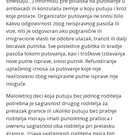
smeštaju…) informišu pre polaska na putovanje u
ambasadi ili konzulatu zemlje u koju putuju i kroz
koje prolaze. Organizator putovanja ne snosi bilo
kakvu odgovornost zbog neispravnog pasoša ili
vize, niti je odgovoran ako pogranične ili
imigracione vlasti ne odobre ulazak, tranzit ili dalji
boravak putnika. Sve posledice gubitka ili kradje
pasoša tokom putovanja, kao i troškove izdavanja
nove putne isprave, snosi putnik. Refundiranje
uplaćenog iznosa za putovanje koje nije
realizovano zbog neispravne putne isprave nije
moguće.
Maloletnoj deci koja putuju bez jednog roditelja
potrebna je saglasnost drugog roditelja za
prelazak granice ili ukoliko putuju bez pratnje
roditelja moraju imati punoletnog pratioca i
overenu saglasnost oba roditelja pri prelasku
granice. Izjava saglasnosti roditelja mora biti