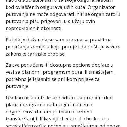
kod ovlašćenih osiguravajućih kuća. Organizator
putovanja ne može odgovarati, niti se organizatoru
putovanja pišu prigovori, u slučaju ovih
nepredvidjenih okolnosti.
Putnik je dužan da se sam upozna sa pravilima
ponašanja zemlje u koju putuje i da poštuje važeće
zakonske carinske propise.
Za sve ponuđene ili dostupne opcione doplate u
vezi sa planom i programom puta ili smeštajem,
potrebno je izjasniti se prilikom prijave za
putovanje.
Ukoliko neki putnik sam odluči da promeni deo
plana i programa puta, agencija nema
odgovornost da tom putniku obezbedi
transfer/raniji ili kasniji check in ili check out u
smeštaj/drugačija noćenja u smeštajima, od onoga