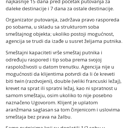
najkasnije 15 dana pred početak putovanja za
daleke destinacije i 7 dana za ostale destinacije.
Organizator putovanja, zadržava pravo rasporeda
po sobama, u skladu sa strukturom soba
smeštajnog objekta; ukoliko postoji mogućnost,
agencija se trudi da izađe u susret željama putnika.
Smeštajni kapaciteti vrše smeštaj putnika i
određuju raspored i tip soba prema svojoj
raspoloživosti u datom trenutku. Agencija nije u
mogućnosti da klijentima potvrdi da li će kreveti
biti twin (razdvojeni), double (veliki francuski ležaj),
krevet na sprat ili spratni ležaj, kao ni spratnost u
samom smeštaju, osim ukoliko to nije posebno
naznačeno Ugovorom. Klijent je uplatom
aranžmana saglasan sa tom činjenicom i uslovima
smeštaja bez prava na žalbu.
Samo putnicima koji su doplatili 1/2 sobu u