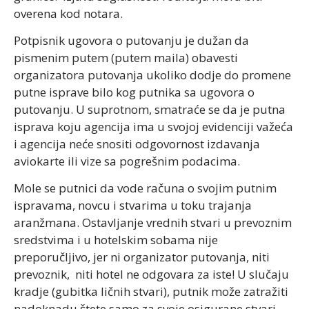
overena kod notara.
Potpisnik ugovora o putovanju je dužan da
pismenim putem (putem maila) obavesti
organizatora putovanja ukoliko dodje do promene
putne isprave bilo kog putnika sa ugovora o
putovanju. U suprotnom, smatraće se da je putna
isprava koju agencija ima u svojoj evidenciji važeća
i agencija neće snositi odgovornost izdavanja
aviokarte ili vize sa pogrešnim podacima.
Mole se putnici da vode računa o svojim putnim
ispravama, novcu i stvarima u toku trajanja
aranžmana. Ostavljanje vrednih stvari u prevoznim
sredstvima i u hotelskim sobama nije
preporučljivo, jer ni organizator putovanja, niti
prevoznik, niti hotel ne odgovara za iste! U slučaju
kradje (gubitka ličnih stvari), putnik može zatražiti
nadoknadu štete samo za svoje osigurane stvari