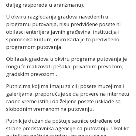
daljeg rasporeda u aranžmanu).
U okviru razgledanja gradova navedenih u
programu putovanja, nisu predviđene posete ni
obilasci enterijera javnih građevina, institucija i
spomenika kulture, osim kada je to predviđeno
programom putovanja.
Obilazak gradova u okviru programa putovanja je
moguće realizovati pešaka, privatnim prevozom,
gradskim prevozom…
Putnicima kojima imaju za cilj posete muzejima i
galerijama, preporučuje se da provere na internetu
radno vreme istih i da željene posete usklade sa
slobodnim vremenom na putovanju.
Putnik je dužan da poštuje satnice određene od
strane predstavnika agencije na putovanju. Ukoliko
putnik ne poštuje satnicu i ne pojavi se na