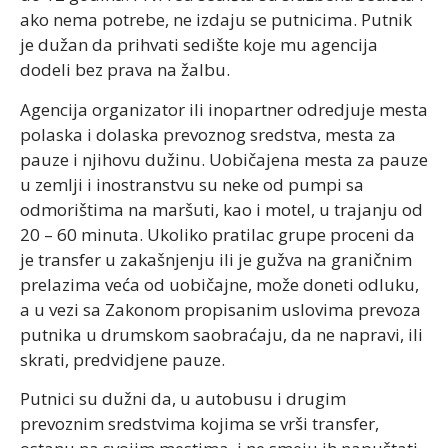
ako nema potrebe, ne izdaju se putnicima. Putnik
je dužan da prihvati sedište koje mu agencija
dodeli bez prava na žalbu.
Agencija organizator ili inopartner odredjuje mesta
polaska i dolaska prevoznog sredstva, mesta za
pauze i njihovu dužinu. Uobičajena mesta za pauze
u zemlji i inostranstvu su neke od pumpi sa
odmorištima na maršuti, kao i motel, u trajanju od
20 – 60 minuta. Ukoliko pratilac grupe proceni da
je transfer u zakašnjenju ili je gužva na graničnim
prelazima veća od uobičajne, može doneti odluku,
a u vezi sa Zakonom propisanim uslovima prevoza
putnika u drumskom saobraćaju, da ne napravi, ili
skrati, predvidjene pauze.
Putnici su dužni da, u autobusu i drugim
prevoznim sredstvima kojima se vrši transfer,