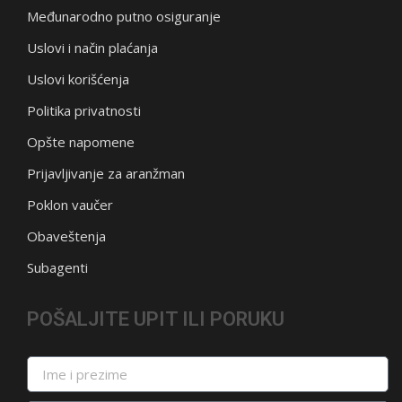
Međunarodno putno osiguranje
Uslovi i način plaćanja
Uslovi korišćenja
Politika privatnosti
Opšte napomene
Prijavljivanje za aranžman
Poklon vaučer
Obaveštenja
Subagenti
POŠALJITE UPIT ILI PORUKU