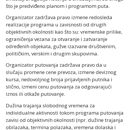
što je predviđeno planom i programom puta.
Organizator zadržava pravo izmene redosleda
realizacije programa u zavisnosti od drugih
objektivnih okolnosti kao što su: vremenske prilike,
ograničenja vezana za otvaranje i zatvaranje
određenih objekata, gužve izazvane društvenim,
političkim, verskim i drugim skupovima.
Organizator putovanja zadržava pravo da u
slučaju promene cene prevoza, izmene deviznog
kursa, nedovoljnog broja prijavljenih putnika i
slično, izmeni cenu putovanja za odgovarajući
iznos ili otkaže putovanje.
Dužina trajanja slobodnog vremena za
individualne aktivnosti tokom programa putovanja
zavisi od objektivnih okolnosti (npr. dužine trajanja
obilazaka, termina polazaka, vremena dolaska i