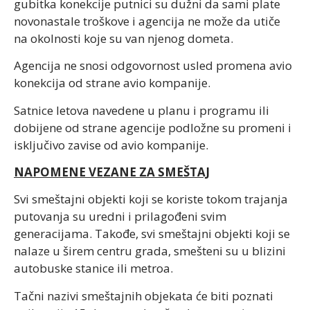
gubitka konekcije putnici su dužni da sami plate
novonastale troškove i agencija ne može da utiče
na okolnosti koje su van njenog dometa.
Agencija ne snosi odgovornost usled promena avio
konekcija od strane avio kompanije.
Satnice letova navedene u planu i programu ili
dobijene od strane agencije podložne su promeni i
isključivo zavise od avio kompanije.
NAPOMENE VEZANE ZA SMEŠTAJ
Svi smeštajni objekti koji se koriste tokom trajanja
putovanja su uredni i prilagođeni svim
generacijama. Takođe, svi smeštajni objekti koji se
nalaze u širem centru grada, smešteni su u blizini
autobuske stanice ili metroa.
Tačni nazivi smeštajnih objekata će biti poznati