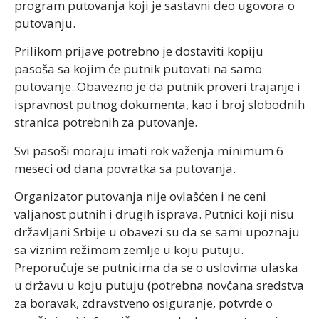
program putovanja koji je sastavni deo ugovora o
putovanju.
Prilikom prijave potrebno je dostaviti kopiju
pasoša sa kojim će putnik putovati na samo
putovanje. Obavezno je da putnik proveri trajanje i
ispravnost putnog dokumenta, kao i broj slobodnih
stranica potrebnih za putovanje.
Svi pasoši moraju imati rok važenja minimum 6
meseci od dana povratka sa putovanja.
Organizator putovanja nije ovlašćen i ne ceni
valjanost putnih i drugih isprava. Putnici koji nisu
državljani Srbije u obavezi su da se sami upoznaju
sa viznim režimom zemlje u koju putuju.
Preporučuje se putnicima da se o uslovima ulaska
u državu u koju putuju (potrebna novčana sredstva
za boravak, zdravstveno osiguranje, potvrde o