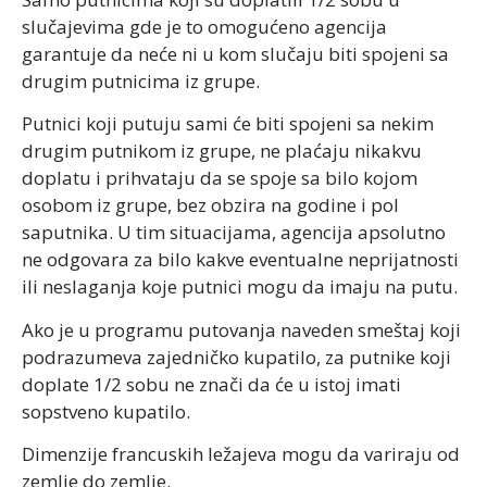
slučajevima gde je to omogućeno agencija
garantuje da neće ni u kom slučaju biti spojeni sa
drugim putnicima iz grupe.
Putnici koji putuju sami će biti spojeni sa nekim
drugim putnikom iz grupe, ne plaćaju nikakvu
doplatu i prihvataju da se spoje sa bilo kojom
osobom iz grupe, bez obzira na godine i pol
saputnika. U tim situacijama, agencija apsolutno
ne odgovara za bilo kakve eventualne neprijatnosti
ili neslaganja koje putnici mogu da imaju na putu.
Ako je u programu putovanja naveden smeštaj koji
podrazumeva zajedničko kupatilo, za putnike koji
doplate 1/2 sobu ne znači da će u istoj imati
sopstveno kupatilo.
Dimenzije francuskih ležajeva mogu da variraju od
zemlje do zemlje.