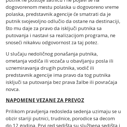
dogovorenom mestu polaska u dogovoreno vreme
polaska, predstavnik agencije će smatrati da je
putnik svojevoljno odlučio da ostane na destinaciji,
što mu daje za pravo da isključi putnika sa
putovanja i nastavi sa realizacijom programa, ne
snoseći nikakvu odgovornost za taj potez.
U slučaju nedoličnog ponašanja putnika,
ometanja vodiča ili vozača u obavljanju posla ili
uznemiravanja drugih putnika, vodič ili
predstavnik agencije ima pravo da tog putnika
isključi sa putovanja bez prava žalbe ili povraćaja
novca.
NAPOMENE VEZANE ZA PREVOZ
Prilikom pravljenja redosleda sedenja uzimaju se u
obzir stariji putnici, trudnice, porodice sa decom
do 12 godina. Prvi red sedišta su službena sedišta i