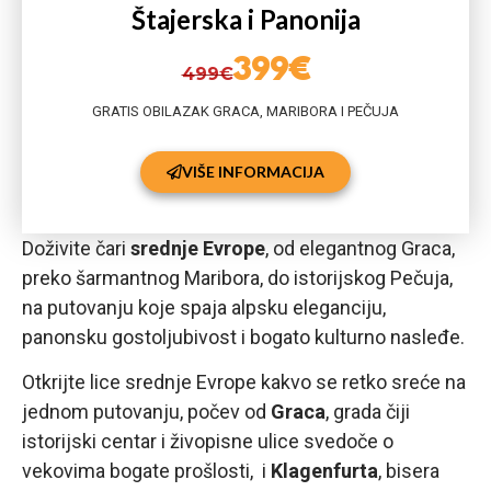
Štajerska i Panonija
399€
499€
GRATIS OBILAZAK GRACA, MARIBORA I PEČUJA
VIŠE INFORMACIJA
Doživite čari
srednje Evrope
, od elegantnog Graca,
preko šarmantnog Maribora, do istorijskog Pečuja,
na putovanju koje spaja alpsku eleganciju,
panonsku gostoljubivost i bogato kulturno nasleđe.
Otkrijte lice srednje Evrope kakvo se retko sreće na
jednom putovanju, počev od
Graca
, grada čiji
istorijski centar i živopisne ulice svedoče o
vekovima bogate prošlosti, i
Klagenfurta
, bisera