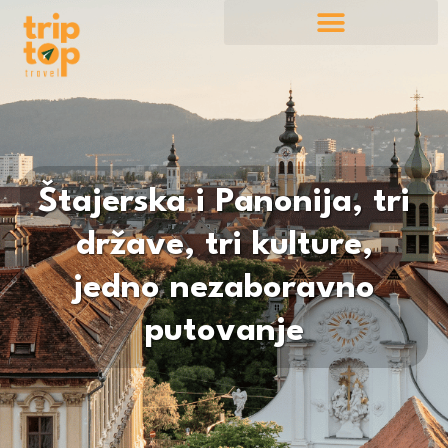
Štajerska i Panonija, tri
države, tri kulture,
jedno nezaboravno
putovanje