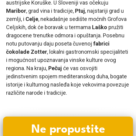
austrijske Koruške. U Sloveniji vas očekuju
Maribor
, grad vina i tradicije,
Ptuj
, najstariji grad u
zemlji, i
Celje
, nekadašnje sedište moćnih Grofova
Celjskih, dok će boravak u termama
Laško
pružiti
dragocene trenutke odmora i opuštanja. Posebnu
notu putovanju daju poseta čuvenoj
fabrici
čokolade Zotter
, lokalni gastronomski specijaliteti
i mogućnost upoznavanja vinske kulture ovog
regiona. Na kraju,
Pečuj
će vas osvojiti
jedinstvenim spojem mediteranskog duha, bogate
istorije i kulturnog nasleđa koje vekovima povezuje
različite narode i tradicije.
Ne propustite