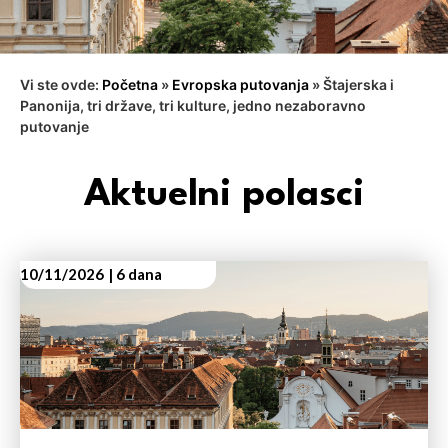
Vi ste ovde:
Početna
»
Evropska putovanja
»
Štajerska i
Panonija, tri države, tri kulture, jedno nezaboravno
putovanje
Aktuelni polasci
10/11/2026
| 6 dana