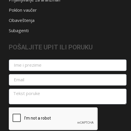
Poklon vaučer
Obaveštenja
Subagenti
POŠALJITE UPIT ILI PORUKU