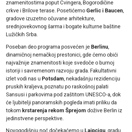
znamenitostima poput Cvingera, Bogorodičine
crkve i Brilove terase. Posetićemo
Gerlic i Baucen
,
gradove izuzetno očuvane arhitekture,
srednjovekovnog šarma i bogate kulturne baštine
Lužičkih Srba.
Poseban deo programa posvećen je
Berlinu
,
dinamičnoj nemačkoj prestonici, gde ćemo obići
najvažnije znamenitosti koje svedoče o burnoj
istoriji i savremenom razvoju grada. Fakultativni
izlet vodi nas u
Potsdam
, nekadašnju rezidenciju
pruskih kraljeva, poznatu po raskošnoj palati
Sansusi i parkovima pod zaštitom UNESCO-a, dok
će ljubitelji panoramskih pogleda imati priliku da
tokom
krstarenja rekom Šprejom
dožive Berlin iz
jedinstvene perspektive.
Novogodišnju noć dočekaćemo u
Lajpcigu
, gradu