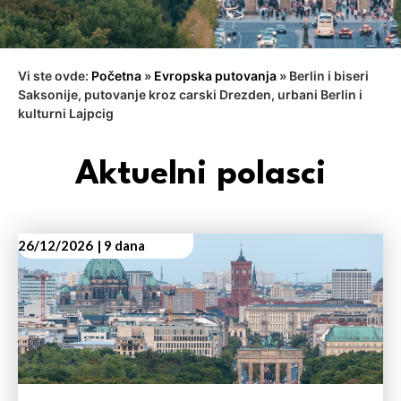
Vi ste ovde:
Početna
»
Evropska putovanja
»
Berlin i biseri
Saksonije, putovanje kroz carski Drezden, urbani Berlin i
kulturni Lajpcig
Aktuelni polasci
26/12/2026
| 9 dana