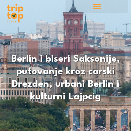
Berlin i biseri Saksonije,
putovanje kroz carski
Drezden, urbani Berlin i
kulturni Lajpcig