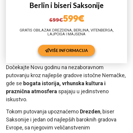
Berlin i biseri Saksonije
599€
699€
GRATIS OBILAZAK DREZDENA, BERLINA, VITENBERGA,
LAJPCIGA I MAJSENA
VIŠE INFORMACIJA
Dočekajte Novu godinu na nezaboravnom
putovanju kroz najlepše gradove istočne Nemačke,
gde se
bogata istorija, vrhunska kultura i
praznična atmosfera
spajaju u jedinstveno
iskustvo.
Tokom putovanja upoznaćemo
Drezden
, biser
Saksonije i jedan od najlepših baroknih gradova
Evrope, sa njegovim veličanstvenim