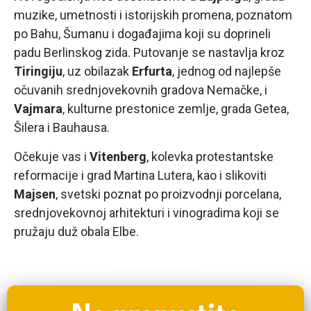
muzike, umetnosti i istorijskih promena, poznatom
po Bahu, Šumanu i događajima koji su doprineli
padu Berlinskog zida. Putovanje se nastavlja kroz
Tiringiju
, uz obilazak
Erfurta
, jednog od najlepše
očuvanih srednjovekovnih gradova Nemačke, i
Vajmara
, kulturne prestonice zemlje, grada Getea,
Šilera i Bauhausa.
Očekuje vas i
Vitenberg
, kolevka protestantske
reformacije i grad Martina Lutera, kao i slikoviti
Majsen
, svetski poznat po proizvodnji porcelana,
srednjovekovnoj arhitekturi i vinogradima koji se
pružaju duž obala Elbe.