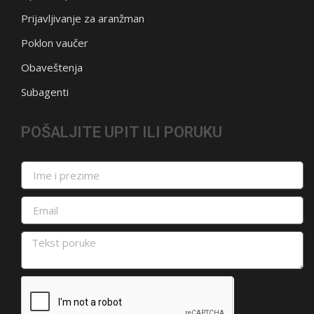
Prijavljivanje za aranžman
Poklon vaučer
Obaveštenja
Subagenti
POŠALJITE UPIT ILI PORUKU