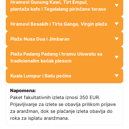
Hramovi Gunung Kawi, Tirt Empul,
plantaža kafe i Tegalalang pirinčane terase
Hramovi Besakih i Tirta Ganga, Virgin plaža
Plaže Nusa Dua i Jimbaran
Plaža Padang Padang i hramu Uluwatu sa
tradicionalim kečak plesom
Kuala Lumpur i Batu pećine
Napomena:
Paket fakultativnih izleta iznosi 350 EUR.
Prijavljivanje za izlete se obavlja prilikom prijave
za aranžman, dok se plaćanje izleta obavlja do
roka za isplatu aranžmana.