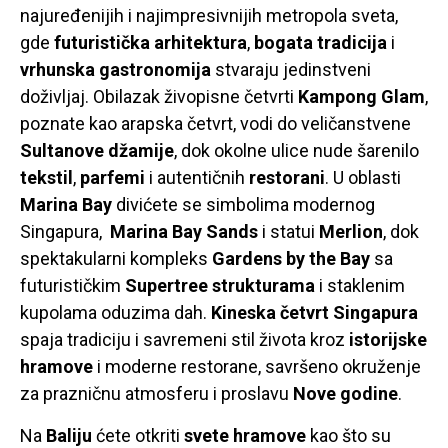
najuređenijih i najimpresivnijih metropola sveta,
gde
futuristička arhitektura
,
bogata tradicija
i
vrhunska gastronomija
stvaraju jedinstveni
doživljaj. Obilazak živopisne četvrti
Kampong Glam
,
poznate kao arapska četvrt, vodi do veličanstvene
Sultanove džamije
, dok okolne ulice nude šarenilo
tekstil
,
parfemi
i autentičnih
restorani
. U oblasti
Marina Bay
divićete se simbolima modernog
Singapura,
Marina Bay Sands
i statui
Merlion
, dok
spektakularni kompleks
Gardens by the Bay
sa
futurističkim
Supertree strukturama
i staklenim
kupolama oduzima dah.
Kineska četvrt Singapura
spaja tradiciju i savremeni stil života kroz
istorijske
hramove
i moderne restorane, savršeno okruženje
za prazničnu atmosferu i proslavu
Nove godine
.
Na
Baliju
ćete otkriti
svete hramove
kao što su