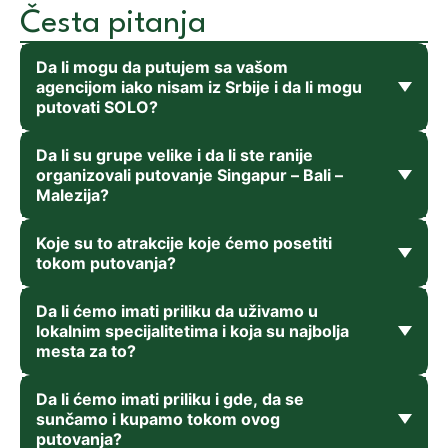
Česta pitanja
Da li mogu da putujem sa vašom
agencijom iako nisam iz Srbije i da li mogu
putovati SOLO?
Da li su grupe velike i da li ste ranije
organizovali putovanje Singapur – Bali –
Malezija?
Koje su to atrakcije koje ćemo posetiti
tokom putovanja?
Da li ćemo imati priliku da uživamo u
lokalnim specijalitetima i koja su najbolja
mesta za to?
Da li ćemo imati priliku i gde, da se
sunčamo i kupamo tokom ovog
putovanja?