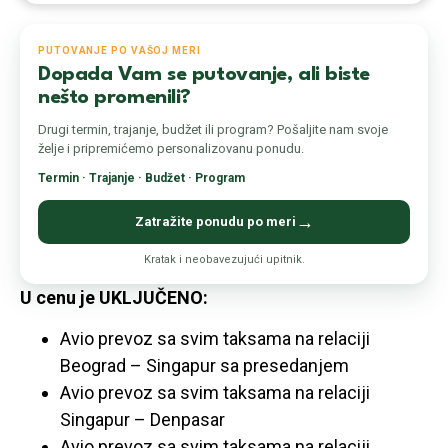
PUTOVANJE PO VAŠOJ MERI
Dopada Vam se putovanje, ali biste
nešto promenili?
Drugi termin, trajanje, budžet ili program? Pošaljite nam svoje
želje i pripremićemo personalizovanu ponudu.
Termin · Trajanje · Budžet · Program
→
Zatražite ponudu po meri
Kratak i neobavezujući upitnik.
U cenu je UKLJUČENO:
Avio prevoz sa svim taksama na relaciji
Beograd – Singapur sa presedanjem
Avio prevoz sa svim taksama na relaciji
Singapur – Denpasar
Avio prevoz sa svim taksama na relaciji