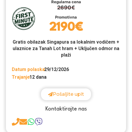
Regularna cena
2690€
Promotivna
2190€
Gratis obilazak Singapura sa lokalnim vodičem +
ulaznice za Tanah Lot hram + Uključen odmor na
plaži
Datum polaska:
29/12/2026
Trajanje:
12 dana
Pošaljite upit
Kontaktirajte nas