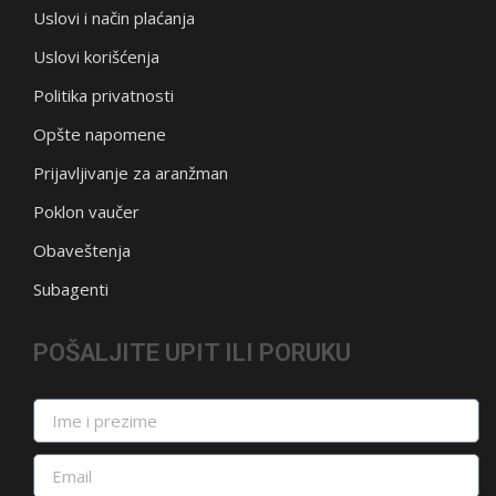
Uslovi i način plaćanja
Uslovi korišćenja
Politika privatnosti
Opšte napomene
Prijavljivanje za aranžman
Poklon vaučer
Obaveštenja
Subagenti
POŠALJITE UPIT ILI PORUKU