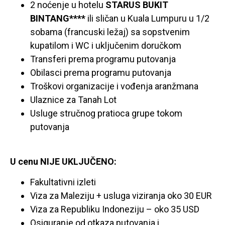
2 noćenje u hotelu
STARUS BUKIT
BINTANG****
ili sličan u Kuala Lumpuru u 1/2
sobama (francuski ležaj) sa sopstvenim
kupatilom i WC i uključenim doručkom
Transferi prema programu putovanja
Obilasci prema programu putovanja
Troškovi organizacije i vođenja aranžmana
Ulaznice za Tanah Lot
Usluge stručnog pratioca grupe tokom
putovanja
U cenu NIJE UKLJUČENO:
Fakultativni izleti
Viza za Maleziju + usluga viziranja oko 30 EUR
Viza za Republiku Indoneziju – oko 35 USD
Osiguranje od otkaza putovanja i