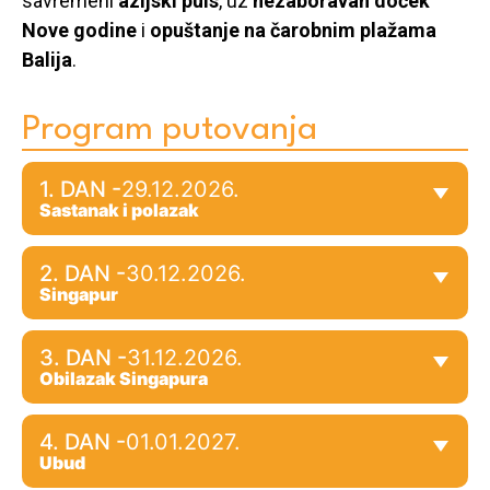
savremeni
azijski puls
, uz
nezaboravan doček
Nove godine
i
opuštanje na čarobnim plažama
Balija
.
Program putovanja
1. DAN -
29.12.2026.
Sastanak i polazak
2. DAN -
30.12.2026.
Singapur
3. DAN -
31.12.2026.
Obilazak Singapura
4. DAN -
01.01.2027.
Ubud