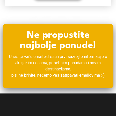
Ne propustite
najbolje ponude!
Unesite vašu email adresu i prvi saznajte informacije o
akcijskim cenama, posebnim ponudama i novim
destinacijama.
p.s. ne brinite, nećemo vas zatrpavati emailovima :-)