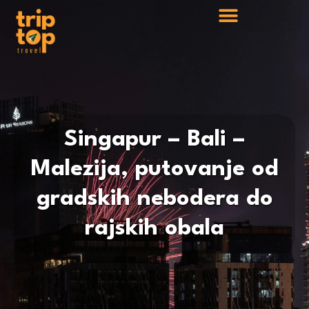
Singapur – Bali –
Malezija, putovanje od
gradskih nebodera do
rajskih obala