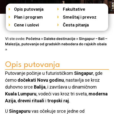
Opis putovanja
Fakultative
Plan i program
Smeštaj i prevoz
Cene i uslovi
Česta pitanja
Vi ste ovde:
Početna
»
Daleke destinacije
»
Singapur – Bali –
Malezija, putovanje od gradskih nebodera do rajskih obala
»
Opis putovanja
Putovanje počinje u futurističkom
Singapur
, gde
ćemo
dočekati Novu godinu
, nastavlja se kroz
duhovno srce
Balija
, i završava u dinamičnom
Kuala Lumpuru
, vodeći vas kroz tri sveta,
moderna
Azija
,
drevni rituali
i
tropski raj
.
U
Singapuru
vas očekuje srce jedne od