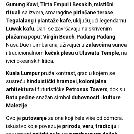
Gunung Kawi
,
Tirta Empul
i
Besakih
,
mistični
rituali
sa izvora, smaragdne
pirinčane terase
Tegalalang
i
plantaže kafe
, uključujući legendarnu
Luwak kafu
. Dani se završavaju na skrivenim
plažama
poput
Virgin Beach
,
Padang Padang
,
Nusa Due i Jimbarana, uživajući u
zalascima sunca
i tradicionalnom
kečak plesu
u
Uluwatu Temple
, na
ivici okeanskih litica.
Kuala Lumpur
pruža kontrast, grad u kojem se
susreću
hinduistički hramovi
,
kolonijalna
arhitektura
i futurističke
Petronas Towers
, dok su
Batu pećine
snažan simbol
duhovnosti
i
kulture
Malezije
.
Ovo je
putovanje
za one koji žele više od odmora,
iskustvo koje povezuje
prirodu
,
veru
,
tradiciju
i