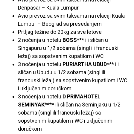
Denpasar – Kuala Lumpur
Avio prevoz sa svim taksama na relaciji Kuala
Lumpur – Beograd sa presedanjem
Prtljag težine do 20kg za sve letove
2 noćenja u hotelu
BOSS***
ili sličan u
Singapuru u 1/2 sobama (singl ili francuski
ležaj) sa sopstvenim kupatilom i WC
3 noćenja u hotelu
PURIARTHA UBUD***
ili
sličan u Ubudu u 1/2 sobama (singl ili
francuski ležaj) sa sopstvenim kupatilom i WC
i uključenim doručkom
3 noćenja u hotelu
D PRIMAHOTEL
SEMINYAK****
ili sličan na Seminjaku u 1/2
sobama (singl ili francuski ležaj) sa
sopstvenim kupatilom i WC i uključenim
doručkom