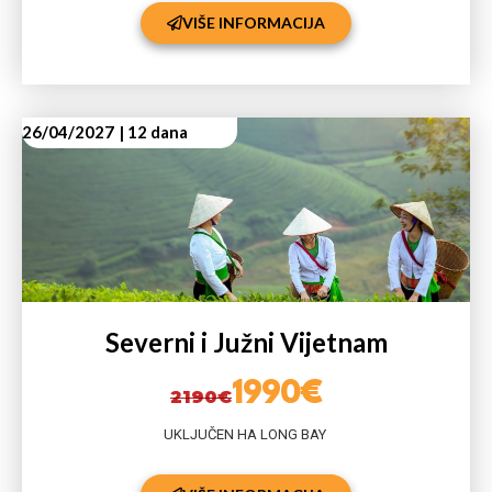
VIŠE INFORMACIJA
26/04/2027
| 12 dana
Severni i Južni Vijetnam
1990€
2190€
UKLJUČEN HA LONG BAY