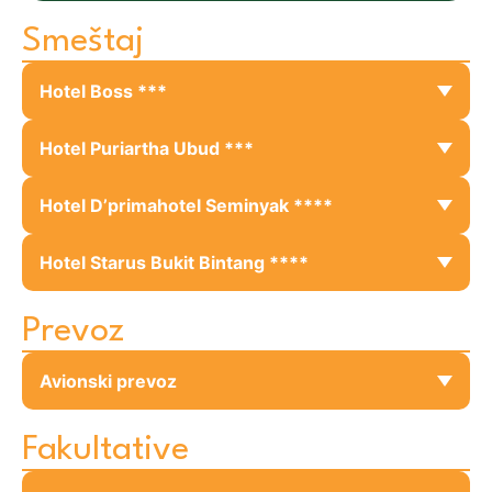
Smeštaj
Hotel Boss ***
Hotel Puriartha Ubud ***
Hotel D’primahotel Seminyak ****
Hotel Starus Bukit Bintang ****
Prevoz
Avionski prevoz
Fakultative