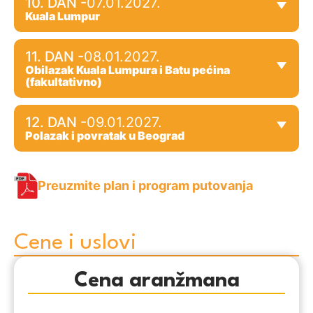
10. DAN -
07.01.2027.
Kuala Lumpur
11. DAN -
08.01.2027.
Obilazak Kuala Lumpura i Batu pećina
(fakultativno)
12. DAN -
09.01.2027.
Polazak i povratak u Beograd
Preuzmite plan i program putovanja
Cene i uslovi
Cena aranžmana