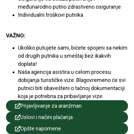
međunarodno putno zdrastveno osiguranje
Individualni troškovi putnika
VAŽNO:
Ukoliko putujete sami, bićete spojeni sa nekim
od drugih putnika u smeštaj bez ikakvih
doplata!
Naša agencija asistira u celom procesu
dobijanja turističke vize. Blagovremeno će svi
putnici biti obavešteni o tačnoj dokumentaciji
koja je potrebna za pribavljanje vize.
Prijavljivanje za aranžman
Uslovi i načini plaćanja
Opšte napomene