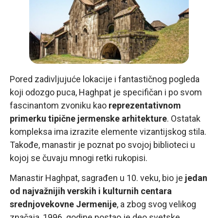
Pored zadivljujuće lokacije i fantastičnog pogleda
koji odozgo puca, Haghpat je specifičan i po svom
fascinantom zvoniku kao
reprezentativnom
primerku tipične jermenske arhitekture
. Ostatak
kompleksa ima izrazite elemente vizantijskog stila.
Takođe, manastir je poznat po svojoj biblioteci u
kojoj se čuvaju mnogi retki rukopisi.
Manastir Haghpat, sagrađen u 10. veku, bio je
jedan
od najvažnijih verskih i kulturnih centara
srednjovekovne Jermenije
, a zbog svog velikog
značaja, 1996. godine postao je deo svetske