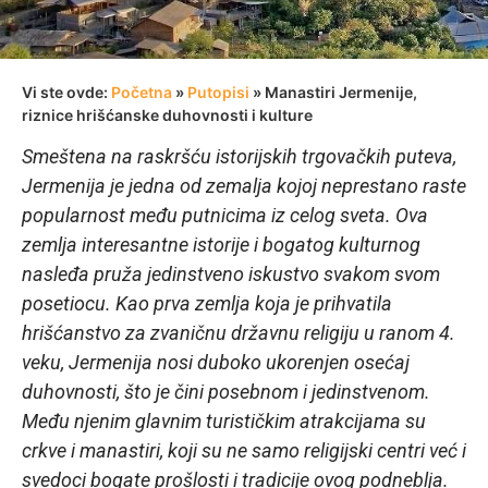
Vi ste ovde:
Početna
»
Putopisi
»
Manastiri Jermenije,
riznice hrišćanske duhovnosti i kulture
Smeštena na raskršću istorijskih trgovačkih puteva,
Jermenija je jedna od zemalja kojoj neprestano raste
popularnost među putnicima iz celog sveta. Ova
zemlja interesantne istorije i bogatog kulturnog
nasleđa pruža jedinstveno iskustvo svakom svom
posetiocu. Kao prva zemlja koja je prihvatila
hrišćanstvo za zvaničnu državnu religiju u ranom 4.
veku, Jermenija nosi duboko ukorenjen osećaj
duhovnosti, što je čini posebnom i jedinstvenom.
Među njenim glavnim turističkim atrakcijama su
crkve i manastiri, koji su ne samo religijski centri već i
svedoci bogate prošlosti i tradicije ovog podneblja.