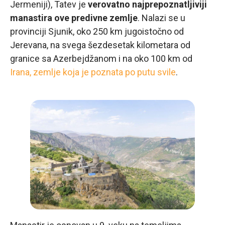
Jermeniji), Tatev je
verovatno najprepoznatljiviji
manastira ove predivne zemlje
. Nalazi se u
provinciji Sjunik, oko 250 km jugoistočno od
Jerevana, na svega šezdesetak kilometara od
granice sa Azerbejdžanom i na oko 100 km od
Irana, zemlje koja je poznata po putu svile
.