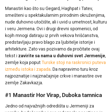
Manastiri kao što su Gegard, Haghpat i Tatev,
smešteni u spektakularnim prirodnim okruženjima,
nude duhovno utočište, ali i uvid u umetnost, kulturu
i veru Jermena. Ovi i drugi drevni spomenici, od
kojih mnogi datiraju iz prvih vekova hrišćanstva,
predstavljaju pravo blago za ljubitelje istorije i
arhitekture. Zato vas pozivamo da pročitate ovaj
tekst i
zavirite sa nama u duhovni svet Jermenije
,
zemlje koja poput
Turske stoji na raskrsnici puteva
između istoka i zapada
. Da napravimo turu kroz
najpoznatije i najznačajnije crkve i manastire ove
zemlje Zakavkazja.
#1 Manastir Hor Virap, Duboka tamnica
Jedno od najvažnijih odredišta u Jermeniji za