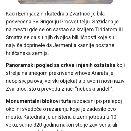
Kao i Ečmijadzin i katedrala Zvartnoc je bila
posvećena Sv Grigoriju Prosvetitelju. Sazidana je
na mestu gde se on sastao sa kraljem Tiridatom III.
Smatra se da su njih dvojica bili ličnosti koje su
najviše doprinele da Jermenija kasnije postane
hrišćanska zemlja.
Panoramski pogled sa crkve i njenih ostataka
koji
strelja na snegom prekrivene vrhove Ararata je
neopisiv, pa ovaj verski objekat s pravom nosi naziv
Zvartnoc, što u prevodu znači “nebeski anđeli”.
Monumentalni blokovi tufa
razbacani po prelepoj
okolini svedoče o razaranju koje je zadesilo ovo
mesto. Katedrala je uništena u zemljotresu u 10.
veku, samo 320 godina nakon što je završena, ali