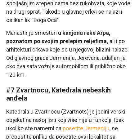
spoljašnjim stepenicama bez rukohvata, koje vode
na drugi sprat. Takođe u glavnoj crkvi se nalazi i
oslikan lik “Boga Oca”.
Manastir je smešten
u kanjonu reke Arpa,
poznatom po svojim prelepim reljefima,
ali i po
arhitekturi crkava koje se u njegovoj blizini nalaze.
Od glavnog grada Jermenije, Jerevana, udaljen je
oko dva sata vožnje automobilom ili približno oko
120 km.
#7 Zvartnocu, Katedrala nebeskih
anđela
Katedrala u Zvartnocu (Zvartnots) je jedini verski
objekat na našoj listi koji više nije u funkciji. Ipak
ukoliko ste namerni da
posetite Jermeniju
, ne
propustite priliku da posetite ovaj lokalitet sa