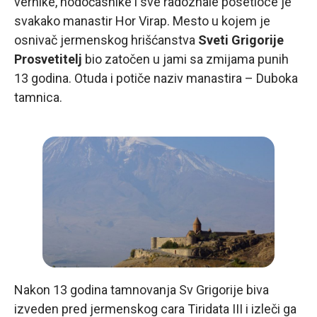
vernike, hodočasnike i sve radoznale posetioce je
svakako manastir Hor Virap. Mesto u kojem je
osnivač jermenskog hrišćanstva
Sveti Grigorije
Prosvetitelj
bio zatočen u jami sa zmijama punih
13 godina. Otuda i potiče naziv manastira – Duboka
tamnica.
Nakon 13 godina tamnovanja Sv Grigorije biva
izveden pred jermenskog cara Tiridata III i izleči ga