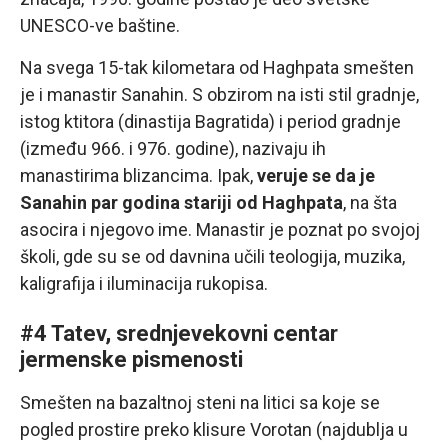
UNESCO-ve baštine.
Na svega 15-tak kilometara od Haghpata smešten
je i manastir Sanahin. S obzirom na isti stil gradnje,
istog ktitora (dinastija Bagratida) i period gradnje
(između 966. i 976. godine), nazivaju ih
manastirima blizancima. Ipak,
veruje se da je
Sanahin par godina stariji od Haghpata
, na šta
asocira i njegovo ime. Manastir je poznat po svojoj
školi, gde su se od davnina učili teologija, muzika,
kaligrafija i iluminacija rukopisa.
#4 Tatev, srednjevekovni centar
jermenske pismenosti
Smešten na bazaltnoj steni na litici sa koje se
pogled prostire preko klisure Vorotan (najdublja u