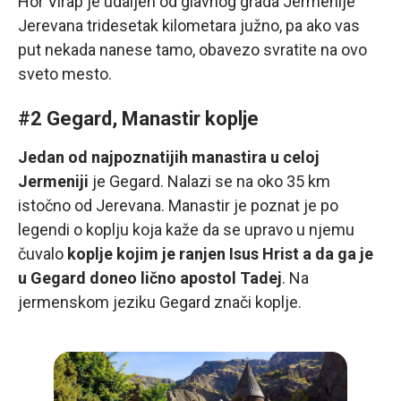
Hor Virap je udaljen od glavnog grada Jermenije
Jerevana tridesetak kilometara južno, pa ako vas
put nekada nanese tamo, obavezo svratite na ovo
sveto mesto.
#2 Gegard, Manastir koplje
Jedan od najpoznatijih manastira u celoj
Jermeniji
je Gegard. Nalazi se na oko 35 km
istočno od Jerevana. Manastir je poznat je po
legendi o koplju koja kaže da se upravo u njemu
čuvalo
koplje kojim je ranjen Isus Hrist a da ga je
u Gegard doneo lično apostol Tadej
. Na
jermenskom jeziku Gegard znači koplje.