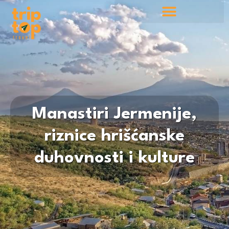
Manastiri Jermenije,
riznice hrišćanske
duhovnosti i kulture