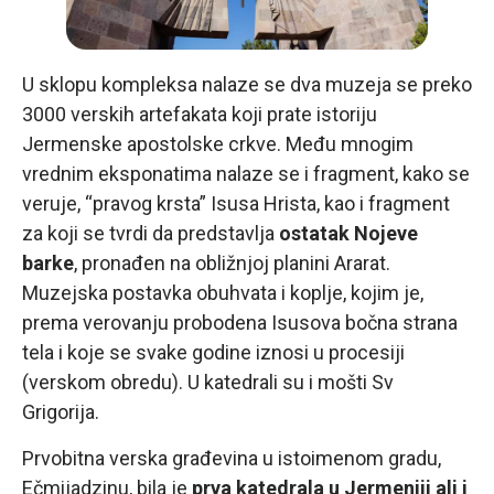
U sklopu kompleksa nalaze se dva muzeja se preko
3000 verskih artefakata koji prate istoriju
Jermenske apostolske crkve. Među mnogim
vrednim eksponatima nalaze se i fragment, kako se
veruje, “pravog krsta” Isusa Hrista, kao i fragment
za koji se tvrdi da predstavlja
ostatak Nojeve
barke
, pronađen na obližnjoj planini Ararat.
Muzejska postavka obuhvata i koplje, kojim je,
prema verovanju probodena Isusova bočna strana
tela i koje se svake godine iznosi u procesiji
(verskom obredu). U katedrali su i mošti Sv
Grigorija.
Prvobitna verska građevina u istoimenom gradu,
Ečmijadzinu, bila je
prva katedrala u Jermeniji ali i