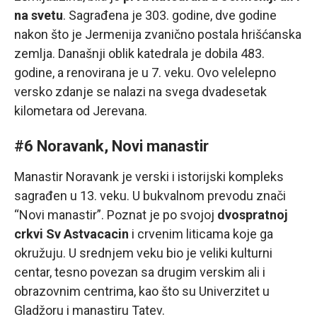
na svetu
. Sagrađena je 303. godine, dve godine
nakon što je Jermenija zvanično postala hrišćanska
zemlja. Današnji oblik katedrala je dobila 483.
godine, a renovirana je u 7. veku. Ovo velelepno
versko zdanje se nalazi na svega dvadesetak
kilometara od Jerevana.
#6 Noravank, Novi manastir
Manastir Noravank je verski i istorijski kompleks
sagrađen u 13. veku. U bukvalnom prevodu znači
“Novi manastir”. Poznat je po svojoj
dvospratnoj
crkvi Sv Astvacacin
i crvenim liticama koje ga
okružuju. U srednjem veku bio je veliki kulturni
centar, tesno povezan sa drugim verskim ali i
obrazovnim centrima, kao što su Univerzitet u
Gladžoru i manastiru Tatev.