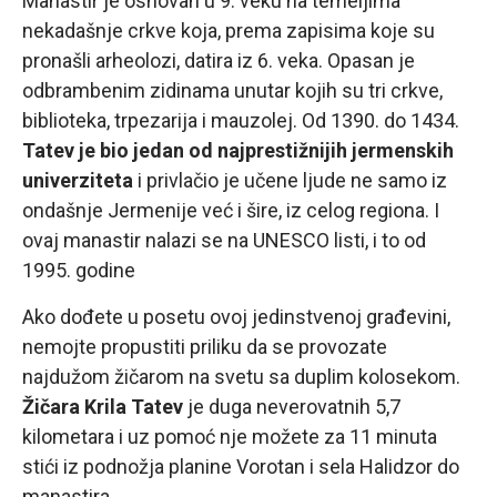
Manastir je osnovan u 9. veku na temeljima
nekadašnje crkve koja, prema zapisima koje su
pronašli arheolozi, datira iz 6. veka. Opasan je
odbrambenim zidinama unutar kojih su tri crkve,
biblioteka, trpezarija i mauzolej. Od 1390. do 1434.
Tatev je bio jedan od najprestižnijih jermenskih
univerziteta
i privlačio je učene ljude ne samo iz
ondašnje Jermenije već i šire, iz celog regiona. I
ovaj manastir nalazi se na UNESCO listi, i to od
1995. godine
Ako dođete u posetu ovoj jedinstvenoj građevini,
nemojte propustiti priliku da se provozate
najdužom žičarom na svetu sa duplim kolosekom.
Žičara Krila Tatev
je duga neverovatnih 5,7
kilometara i uz pomoć nje možete za 11 minuta
stići iz podnožja planine Vorotan i sela Halidzor do
manastira.