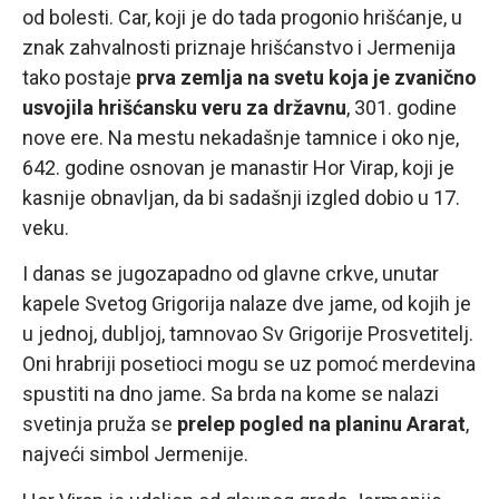
od bolesti. Car, koji je do tada progonio hrišćanje, u
znak zahvalnosti priznaje hrišćanstvo i Jermenija
tako postaje
prva zemlja na svetu koja je zvanično
usvojila hrišćansku veru za državnu
, 301. godine
nove ere. Na mestu nekadašnje tamnice i oko nje,
642. godine osnovan je manastir Hor Virap, koji je
kasnije obnavljan, da bi sadašnji izgled dobio u 17.
veku.
I danas se jugozapadno od glavne crkve, unutar
kapele Svetog Grigorija nalaze dve jame, od kojih je
u jednoj, dubljoj, tamnovao Sv Grigorije Prosvetitelj.
Oni hrabriji posetioci mogu se uz pomoć merdevina
spustiti na dno jame. Sa brda na kome se nalazi
svetinja pruža se
prelep pogled na planinu Ararat
,
najveći simbol Jermenije.