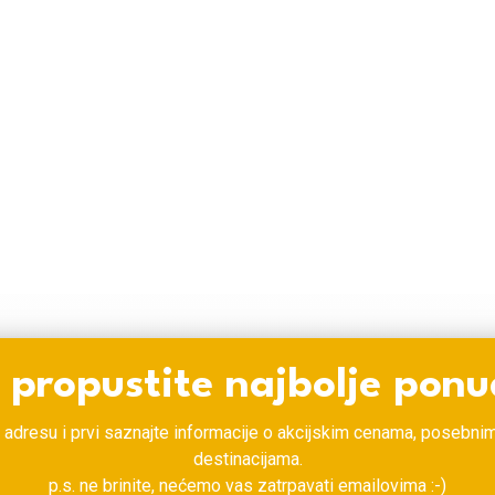
OVANJA
KALENDAR PUTOVANJA
SOLO PUTNICI
BL
 propustite najbolje ponu
 adresu i prvi saznajte informacije o akcijskim cenama, posebn
destinacijama.
p.s. ne brinite, nećemo vas zatrpavati emailovima :-)