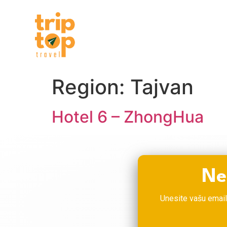
POČETNA
POPUSTI
PUT
Region:
Tajvan
Hotel 6 – ZhongHua
Ne
Unesite vašu email