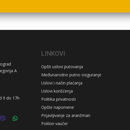
LINKOVI
eograd
Opšti uslovi putovanja
egorija A
Međunarodno putno osiguranje
Uslovi i način plaćanja
Uslovi korišćenja
d 9 do 17h
Politika privatnosti
Opšte napomene
Prijavljivanje za aranžman
Poklon vaučer