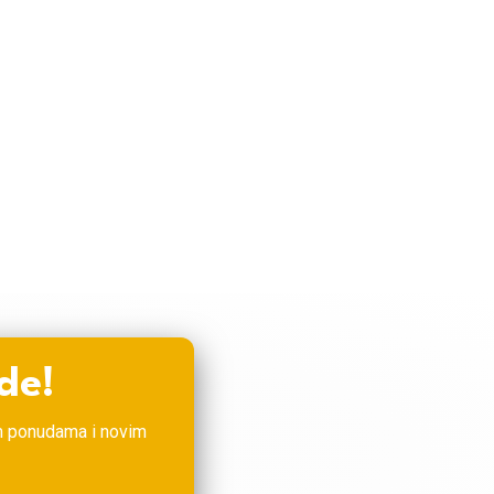
OG
O NAMA
KONTAKT
de!
im ponudama i novim