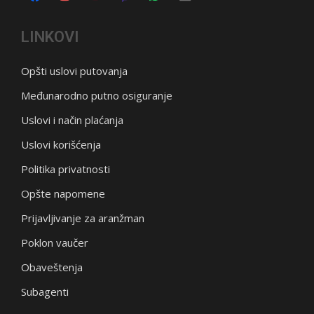
LINKOVI
Opšti uslovi putovanja
Međunarodno putno osiguranje
Uslovi i način plaćanja
Uslovi korišćenja
Politika privatnosti
Opšte napomene
Prijavljivanje za aranžman
Poklon vaučer
Obaveštenja
Subagenti