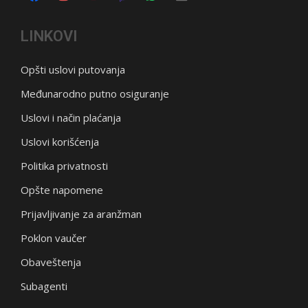
LINKOVI
Opšti uslovi putovanja
Međunarodno putno osiguranje
Uslovi i način plaćanja
Uslovi korišćenja
Politika privatnosti
Opšte napomene
Prijavljivanje za aranžman
Poklon vaučer
Obaveštenja
Subagenti