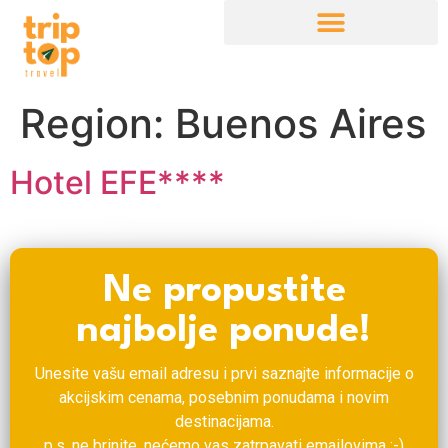
Region:
Buenos Aires
Hotel EFE****
Ne propustite
najbolje ponude!
Unesite vašu email adresu i prvi saznajte informacije o
akcijskim cenama, posebnim ponudama i novim
destinacijama.
p.s. ne brinite, nećemo vas zatrpavati emailovima :-)