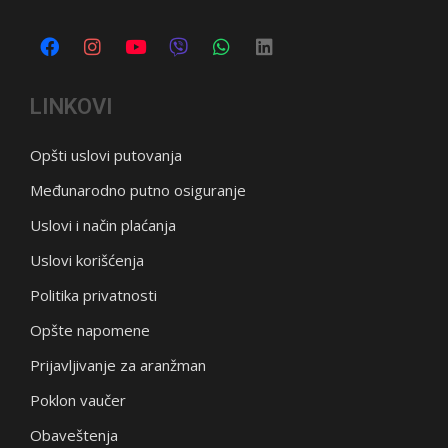
LINKOVI
Opšti uslovi putovanja
Međunarodno putno osiguranje
Uslovi i način plaćanja
Uslovi korišćenja
Politika privatnosti
Opšte napomene
Prijavljivanje za aranžman
Poklon vaučer
Obaveštenja