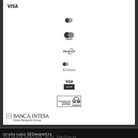
Izrada sajta:
SEOexpert.rs
Sva prava zadržana. 2025. TripTop.rs