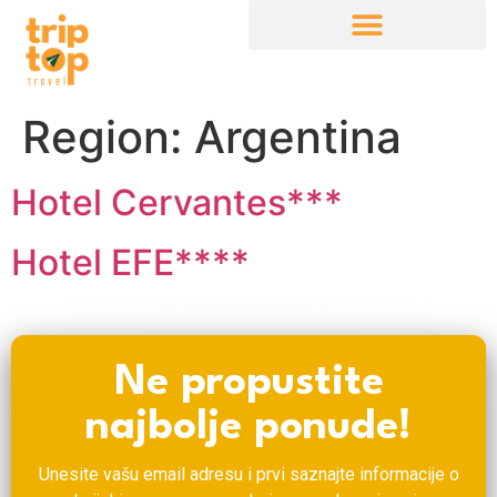
Region:
Argentina
Hotel Cervantes***
Hotel EFE****
Ne propustite
najbolje ponude!
Unesite vašu email adresu i prvi saznajte informacije o