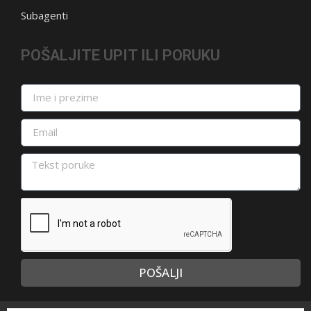
Subagenti
POŠALJITE UPIT ILI PORUKU
POŠALJI