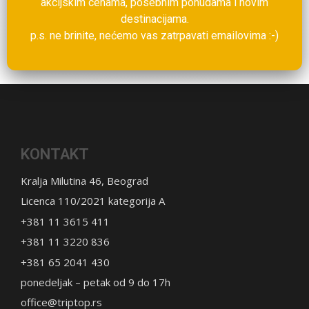
akcijskim cenama, posebnim ponudama i novim
destinacijama.
p.s. ne brinite, nećemo vas zatrpavati emailovima :-)
KONTAKT
Kralja Milutina 46, Beograd
Licenca 110/2021 kategorija A
+381 11 3615 411
+381 11 3220 836
+381 65 2041 430
ponedeljak – petak od 9 do 17h
office@triptop.rs