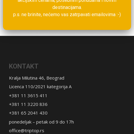
akcijskim cenama, posebnim ponudama i novim
destinacijama.
p.s. ne brinite, nećemo vas zatrpavati emailovima :-)
KONTAKT
Kralja Milutina 46, Beograd
Licenca 110/2021 kategorija A
+381 11 3615 411
+381 11 3220 836
+381 65 2041 430
ponedeljak – petak od 9 do 17h
office@triptop.rs