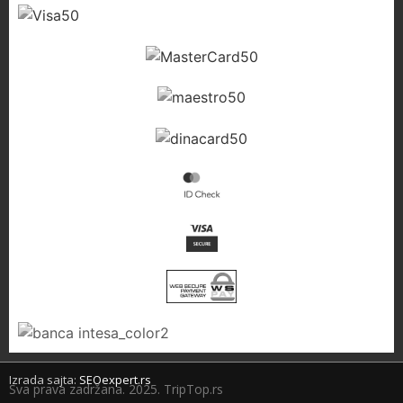
Izrada sajta:
SEOexpert.rs
Sva prava zadržana. 2025. TripTop.rs