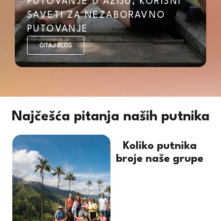
PUTOVANJE U AZIJU, KORISNI
SAVETI ZA NEZABORAVNO
PUTOVANJE
ČITAJ BLOG
Najčešća pitanja naših putnika
Koliko putnika
broje naše grupe