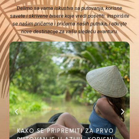
Delimo sa vama iskustva sa putovanja, korisne
savete i skrivene bisere koje vredi posetiti. Inspirišite
se našim pričama i pričama naših putnika, i otkrijte
nove destinacije za vašu sledeću avanturu.
KAKO SE PRIPREMITI ZA PRVO