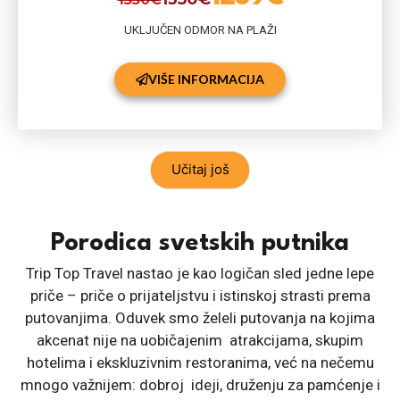
UKLJUČEN ODMOR NA PLAŽI
VIŠE INFORMACIJA
Učitaj još
Porodica svetskih putnika
Trip Top Travel nastao je kao logičan sled jedne lepe
priče – priče o prijateljstvu i istinskoj strasti prema
putovanjima. Oduvek smo želeli putovanja na kojima
akcenat nije na uobičajenim atrakcijama, skupim
hotelima i ekskluzivnim restoranima, već na nečemu
mnogo važnijem: dobroj ideji, druženju za pamćenje i