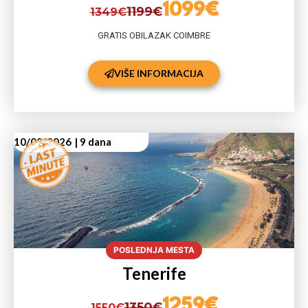
1099€
1199€
1349€
GRATIS OBILAZAK COIMBRE
VIŠE INFORMACIJA
10/09/2026
| 9 dana
POSLEDNJA MESTA
Tenerife
1259€
1350€
1550€