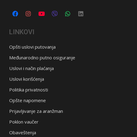
LINKOVI
Opšti uslovi putovanja
Međunarodno putno osiguranje
Uslovi i način plaćanja
Uslovi korišćenja
Politika privatnosti
Opšte napomene
Prijavljivanje za aranžman
Poklon vaučer
Obaveštenja