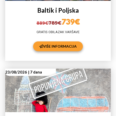
Baltik i Poljska
739€
789€
889€
GRATIS OBILAZAK VARŠAVE
VIŠE INFORMACIJA
23/08/2026
| 7 dana