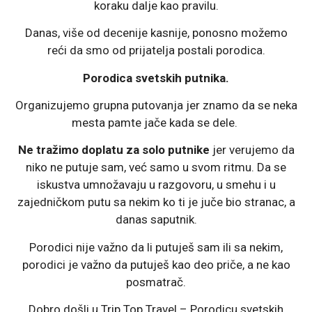
koraku dalje kao pravilu.
Danas, više od decenije kasnije, ponosno možemo
reći da smo od prijatelja postali porodica.
Porodica svetskih putnika.
Organizujemo grupna putovanja jer znamo da se neka
mesta pamte jače kada se dele.
Ne tražimo doplatu za solo putnike
jer verujemo da
niko ne putuje sam, već samo u svom ritmu. Da se
iskustva umnožavaju u razgovoru, u smehu i u
zajedničkom putu sa nekim ko ti je juče bio stranac, a
danas saputnik.
Porodici nije važno da li putuješ sam ili sa nekim,
porodici je važno da putuješ kao deo priče, a ne kao
posmatrač.
Dobro došli u Trip Top Travel – Porodicu svetskih