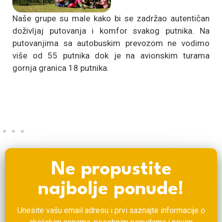
Naše grupe su male kako bi se zadržao autentičan
doživljaj putovanja i komfor svakog putnika. Na
putovanjima sa autobuskim prevozom ne vodimo
više od 55 putnika dok je na avionskim turama
gornja granica 18 putnika.
Ne propustite
najbolje ponude!
Unesite vašu email adresu i prvi saznajte informacije o