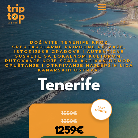
DOŽIVITE TENERIFE KROZ
SPEKTAKULARNE PRIRODNE PEJZAŽE,
ISTORIJSKE GRADOVE I AUTENTIČNE
SUSRETE SA LOKALNOM KULTUROM.
PUTOVANJE KOJE SPAJA AKTIVAN ODMOR,
OPUŠTANJE I OTKRIVANJE NAJLEPŠIH LICA
KANARSKIH OSTRVA.
Tenerife
LAST
MINUTE
1550€
1350€
1259€