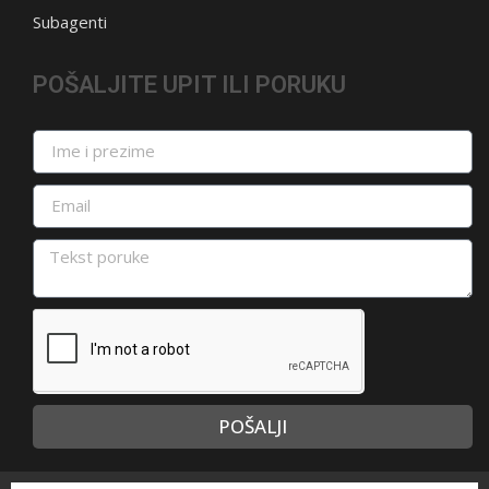
Subagenti
POŠALJITE UPIT ILI PORUKU
POŠALJI